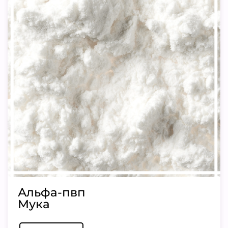
Альфа-пвп
Мука