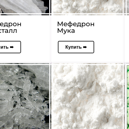
едрон
Мефедрон
сталл
Мука
пить ➠
Купить ➠