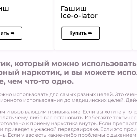
иш
Гашиш
Ice-o-lator
пить ➠
Купить ➠
ик, который можно использовать
рный наркотик, и вы можете испо
, чем что-то одно.
ожно использовать для самых разных целей. Это оче
ационного использования до медицинских целей. Дей
ным и вызывающим привыкание. Если вы хотите употр
лять чему-либо вас остановить. Избегайте токсическ
готовлено к приему наркотика внутрь. Если препара
и приведет к ужасной передозировке. Если это произ
знь. Если у вас есть какие-либо проблемы с дыхание