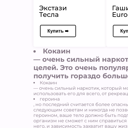
Экстази
Гаш
Тесла
Euro
Купить ➠
Ку
Кокаин
— очень сильный наркот
целей. Это очень популя
получить гораздо больше
Кокаин
— очень сильный наркотик, который м
использовать его для всего, от рекре
героина
, но последний считается более опас
следующим советам и никогда не позво
героином, ваше тело должно быть под
организм не сможет с ним справиться 
него, и зависимость захватит вашу жи