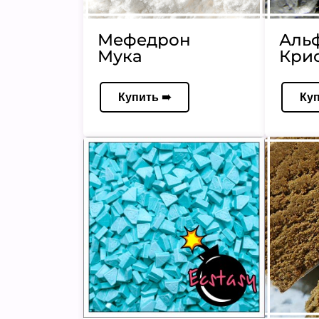
Мефедрон
Аль
Мука
Кри
Купить ➠
Ку