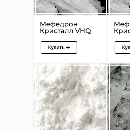
Мефедрон
Меф
Кристалл VHQ
Кри
Купить ➠
Ку