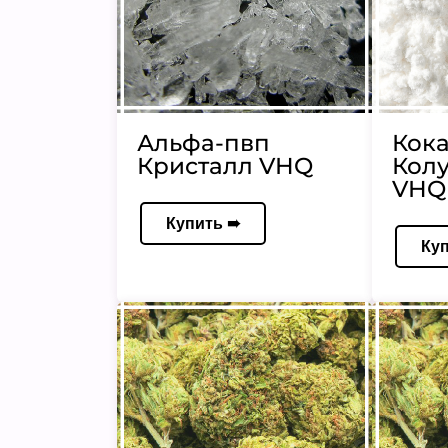
Альфа-пвп
Кок
Кристалл VHQ
Кол
VHQ 
Купить ➠
Ку