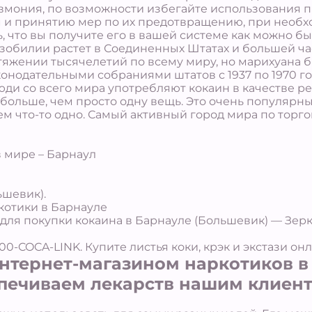
мония, по возможности избегайте использования п
и принятию мер по их предотвращению, при необх
, что вы получите его в вашей системе как можно б
изобилии растет в Соединенных Штатах и большей ч
яжении тысячелетий по всему миру, но марихуана б
нодательными собраниями штатов с 1937 по 1970 год
и со всего мира употребляют кокаин в качестве ре
 больше, чем просто одну вещь. Это очень популярн
чем что-то одно. Самый активный город мира по торг
 мире – Барнаул
ьшевик).
ркотики в Барнауле
для покупки кокаина в Барнауле (Большевик) — Зерк
0-COCA-LINK. Купите листья коки, крэк и экстази онл
тернет-магазином наркотиков в 
печиваем лекарств нашим клиент