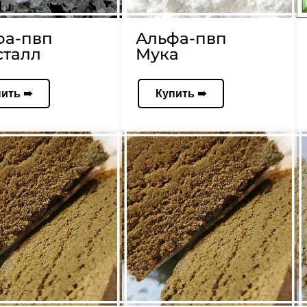
фа-пвп
Альфа-пвп
сталл
Мука
пить ➠
Купить ➠