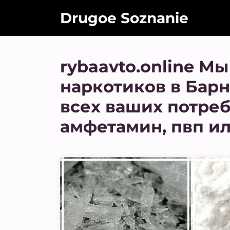
Drugoe Soznanie
rybaavto.online М
наркотиков в Барн
всех ваших потребн
амфетамин, пвп и