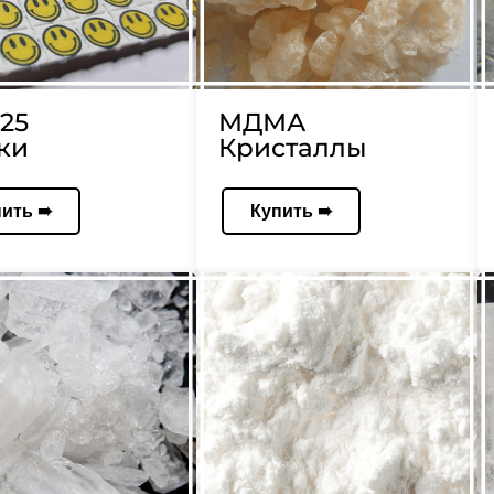
25
МДМА
ки
Кристаллы
пить ➠
Купить ➠