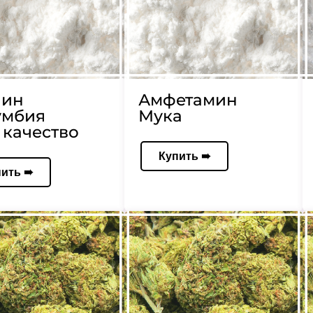
аин
Амфетамин
умбия
Мука
качество
Купить ➠
пить ➠