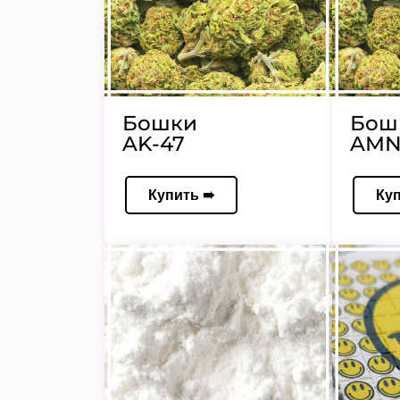
Бошки
Бош
AK-47
AMN
Купить ➠
Ку