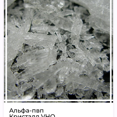
Альфа-пвп
Кристалл VHQ